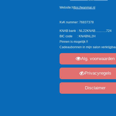
Website:h
ttps://wanmai.nl
KvK nummer: 76837378
KNAB bank : NL22KNAB..............724
BIC code : KNABNL2H
Pinnen is mogelijk !!
Cadeaubonnen in mijn salon verkrijgbaar
Alg. voorwaarden
Privacyregels
Disclaimer