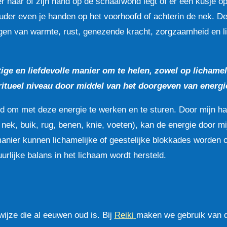
der haar of zijn hand op de schaafwond legt of er een kusje op
ouder even je handen op het voorhoofd of achterin de nek. D
gen van warmte, rust, genezende kracht, zorgzaamheid en lie
tige en liefdevolle manier om te helen, zowel op lichamel
ritueel niveau door middel van het doorgeven van energi
d om met deze energie te werken en te sturen. Door mijn h
 nek, buik, rug, benen, knie, voeten), kan de energie door m
anier kunnen lichamelijke of geestelijke blokkades worden o
urlijke balans in het lichaam wordt hersteld.
ijze die al eeuwen oud is. Bij
Reiki
maken we gebruik van d