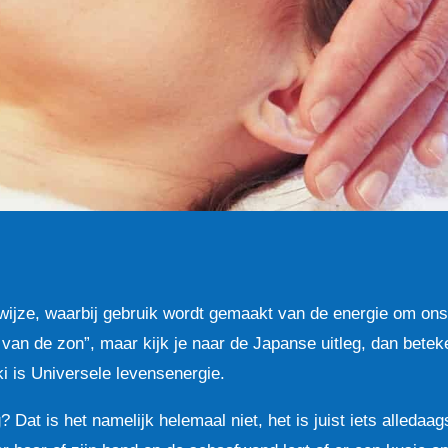
wijze, waarbij gebruik wordt gemaakt van de energie om on
t van de zon”, maar kijk je naar de Japanse uitleg, dan betek
i is Universele levensenergie.
? Dat is het namelijk helemaal niet, het is juist iets alledaags