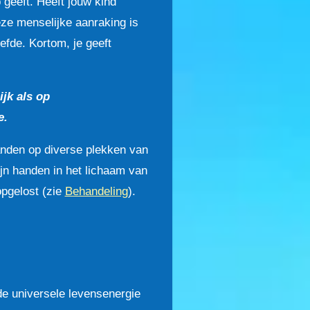
 geeft. Heeft jouw kind
eze menselijke aanraking is
fde. Kortom, je geeft
ijk als op
e.
anden op diverse plekken van
ijn handen in het lichaam van
pgelost (zie
Behandeling
).
e universele levensenergie