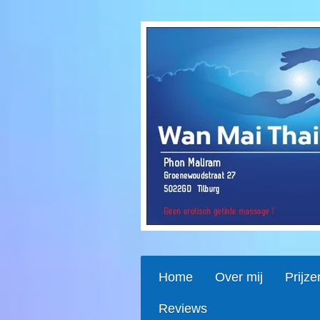
Ga
direct
naar
de
hoofdinhoud
Home
Over mij
Prijze
Reviews