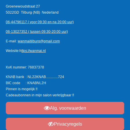
Groenewoudstraat 27
5022GD Tilburg (NB)
Nederland
06-44796117 ( voor 09:30 en na 20:00 uur)
06-13027352
( tussen 09:30-20:00 uur)
E-mail:
wanmaitilburg@gmail.com
Website:h
ttps://wanmai.nl
KvK nummer: 76837378
KNAB bank : NL22KNAB..............724
BIC code : KNABNL2H
Pinnen is mogelijk !!
Cadeaubonnen in mijn salon verkrijgbaar !!
Alg. voorwaarden
Privacyregels