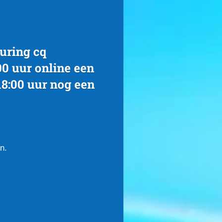
euring cq
00 uur online een
18:00 uur nog een
n.