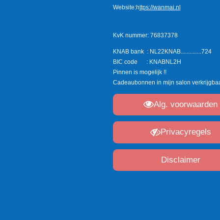
Website:h
ttps://wanmai.nl
KvK nummer: 76837378
KNAB bank : NL22KNAB..............724
BIC code : KNABNL2H
Pinnen is mogelijk !!
Cadeaubonnen in mijn salon verkrijgbaar
Alg. voorwaarden
Privacyregels
Disclaimer