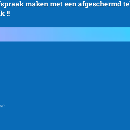
afspraak maken met een afgeschermd t
k !!
ur)