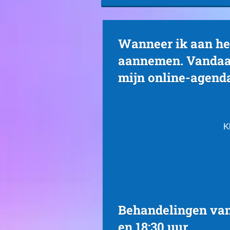
Wanneer ik aan het
aannemen.
Vandaar
mijn online-agend
K
Behandelingen van 
en 18:30 uur.