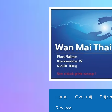
Ga
direct
naar
de
hoofdinhoud
Home
Over mij
Prijze
Reviews